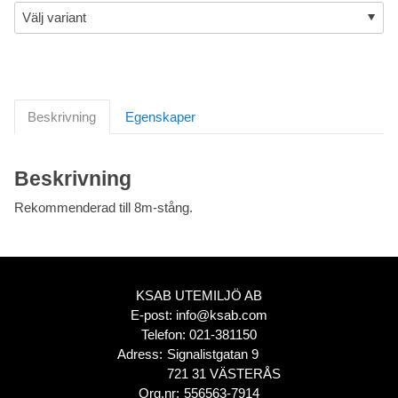
Beskrivning
Egenskaper
Beskrivning
Rekommenderad till 8m-stång.
KSAB UTEMILJÖ AB
E-post:
info@ksab.com
Telefon:
021-381150
Adress:
Signalistgatan 9
721 31 VÄSTERÅS
Org.nr:
556563-7914