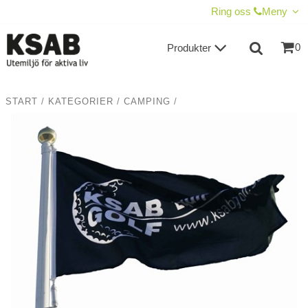
VISA VARUKORGEN
TILL KASSAN
Ring oss
Meny
0
Produkter
START
/
KATEGORIER
/
CAMPING
/