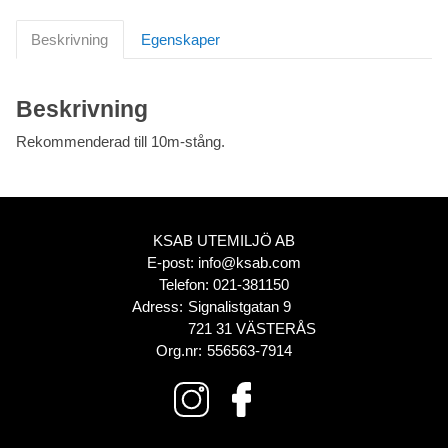
Beskrivning
Egenskaper
Beskrivning
Rekommenderad till 10m-stång.
KSAB UTEMILJÖ AB
E-post:
info@ksab.com
Telefon:
021-381150
Adress:
Signalistgatan 9
721 31 VÄSTERÅS
Org.nr:
556563-7914