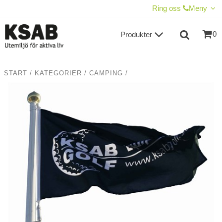
VISA VARUKORGEN
TILL KASSAN
Ring oss
Meny
0
Produkter
START
/
KATEGORIER
/
CAMPING
/