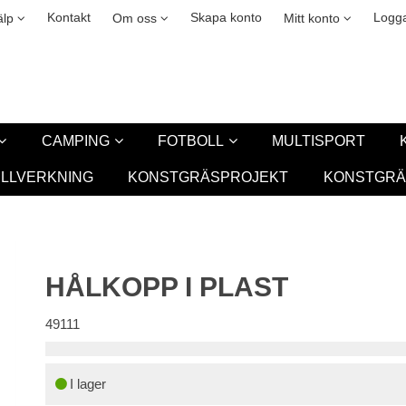
okies
Leasing
New
Kontakt
Skapa konto
Logga
älp
Om oss
Mitt konto
CAMPING
FOTBOLL
MULTISPORT
ILLVERKNING
KONSTGRÄSPROJEKT
KONSTGRÄ
HÅLKOPP I PLAST
49111
I lager