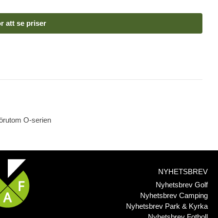
r att se priser
 förutom O-serien
NYHETSBREV
Nyhetsbrev Golf
Nyhetsbrev Camping
Nyhetsbrev Park & Kyrka
Nyhetsbrev Fotboll