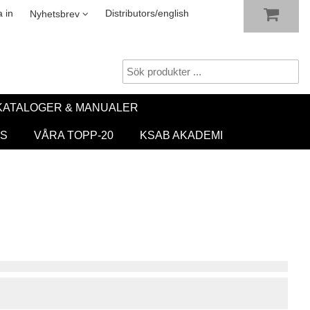
VISA VARUKORGEN
TILL KASSAN
sletter
 in
Distributors/english
Nyhetsbrev
KATALOGER & MANUALER
S
VÅRA TOPP-20
KSAB AKADEMI