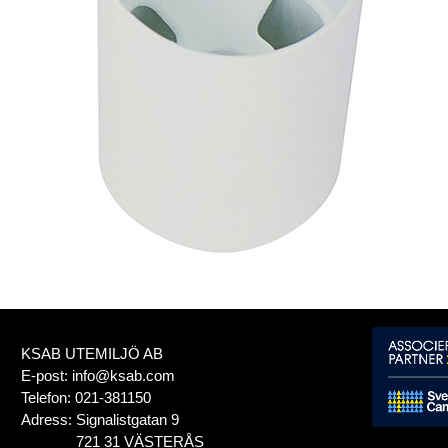
KSAB UTEMILJÖ AB
E-post:
info@ksab.com
Telefon:
021-381150
Adress:
Signalistgatan 9
721 31 VÄSTERÅS