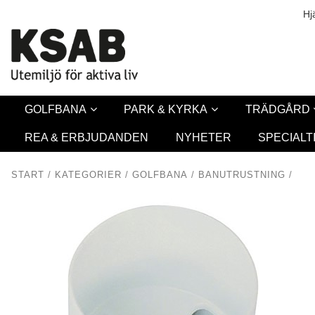
Säkerhet & Co
Hj
GOLFBANA
PARK & KYRKA
TRÄDGÅRD
REA & ERBJUDANDEN
NYHETER
SPECIALT
START
/
KATEGORIER
/
GOLFBANA
/
BANUTRUSTNING
/