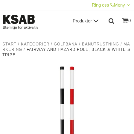
VISA VARUKORGEN
TILL KASSAN
Ring oss
Meny
0
Produkter
START
/
KATEGORIER
/
GOLFBANA
/
BANUTRUSTNING
/
MA
RKERING
/
FAIRWAY AND HAZARD POLE, BLACK & WHITE S
TRIPE