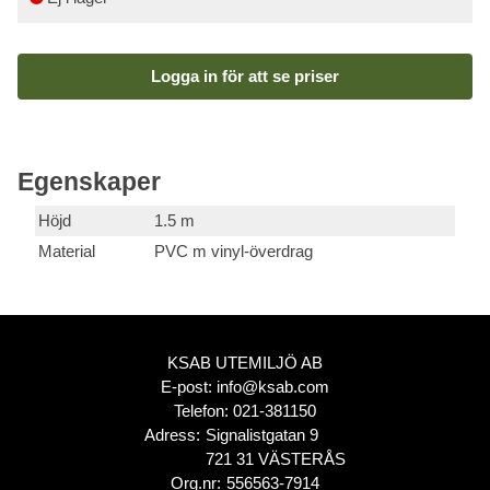
Logga in för att se priser
Egenskaper
Höjd
1.5 m
Material
PVC m vinyl-överdrag
KSAB UTEMILJÖ AB
E-post:
info@ksab.com
Telefon:
021-381150
Adress:
Signalistgatan 9
721 31 VÄSTERÅS
Org.nr:
556563-7914