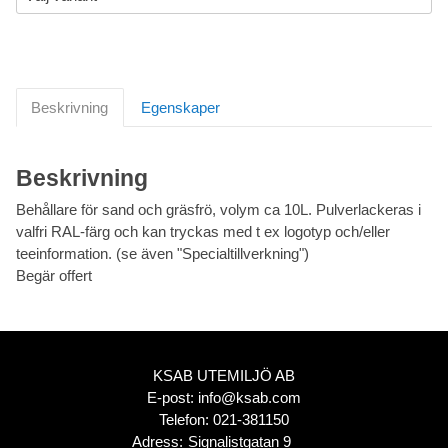
Beskrivning
Egenskaper
Beskrivning
Behållare för sand och gräsfrö, volym ca 10L. Pulverlackeras i
valfri RAL-färg och kan tryckas med t ex logotyp och/eller
teeinformation. (se även "Specialtillverkning")
Begär offert
KSAB UTEMILJÖ AB
E-post:
info@ksab.com
Telefon:
021-381150
Adress:
Signalistgatan 9