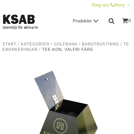
VISA VARUKORGEN
TILL KASSAN
Ring oss
Meny
0
Produkter
START
/
KATEGORIER
/
GOLFBANA
/
BANUTRUSTNING
/
TE
EMARKERINGAR
/
TEE-KON, VALFRI FÄRG