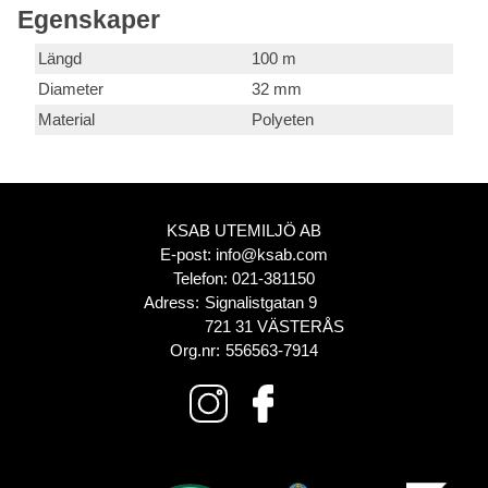
Egenskaper
Längd
100 m
Diameter
32 mm
Material
Polyeten
KSAB UTEMILJÖ AB
E-post:
info@ksab.com
Telefon:
021-381150
Adress:
Signalistgatan 9
721 31 VÄSTERÅS
Org.nr:
556563-7914