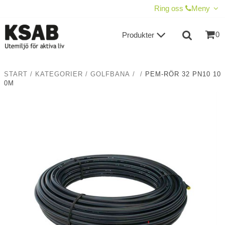
VISA VARUKORGEN
TILL KASSAN
Ring oss
Meny
0
Produkter
START
/
KATEGORIER
/
GOLFBANA
/
/
PEM-RÖR 32 PN10 10
0M