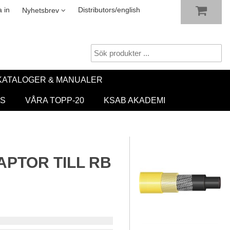
VISA VARUKORGEN
TILL KASSAN
sletter
 in
Distributors/english
Nyhetsbrev
KATALOGER & MANUALER
S
VÅRA TOPP-20
KSAB AKADEMI
PTOR TILL RB