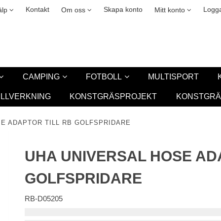
okies
Leasing
New
Kontakt
Skapa konto
Logga
älp
Om oss
Mitt konto
CAMPING
FOTBOLL
MULTISPORT
ILLVERKNING
KONSTGRÄSPROJEKT
KONSTGRÄ
E ADAPTOR TILL RB GOLFSPRIDARE
UHA UNIVERSAL HOSE ADA
GOLFSPRIDARE
RB-D05205