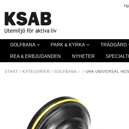
Säkerhet & Co
Hj
GOLFBANA
PARK & KYRKA
TRÄDGÅRD
REA & ERBJUDANDEN
NYHETER
SPECIALT
START
/
KATEGORIER
/
GOLFBANA
/
/
UHA UNIVERSAL HOS