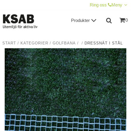
VISA VARUKORGEN
TILL KASSAN
Ring oss
Meny
0
Produkter
START
/
KATEGORIER
/
GOLFBANA
/
/
DRESSNÄT I STÅL