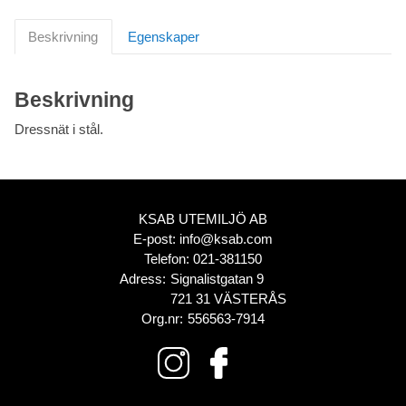
Beskrivning
Egenskaper
Beskrivning
Dressnät i stål.
KSAB UTEMILJÖ AB
E-post:
info@ksab.com
Telefon:
021-381150
Adress:
Signalistgatan 9
721 31 VÄSTERÅS
Org.nr:
556563-7914