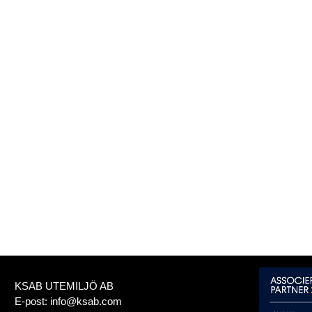
KSAB UTEMILJÖ AB
E-post:
info@ksab.com