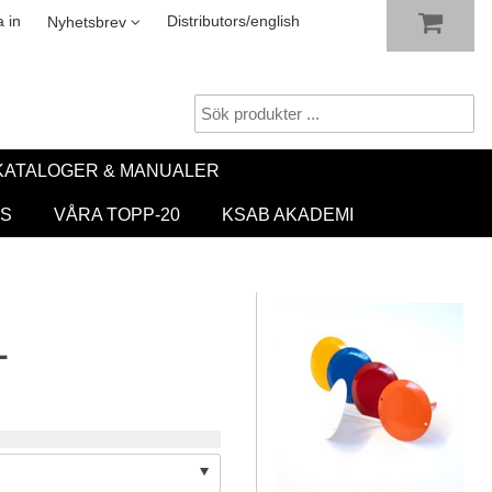
VISA VARUKORGEN
TILL KASSAN
sletter
 in
Distributors/english
Nyhetsbrev
KATALOGER & MANUALER
S
VÅRA TOPP-20
KSAB AKADEMI
L