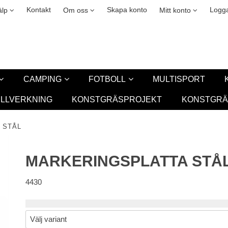
okies
Leasing
New
Kontakt
Skapa konto
Logga
älp
Om oss
Mitt konto
CAMPING
FOTBOLL
MULTISPORT
ILLVERKNING
KONSTGRÄSPROJEKT
KONSTGRÄ
 STÅL
MARKERINGSPLATTA STÅ
4430