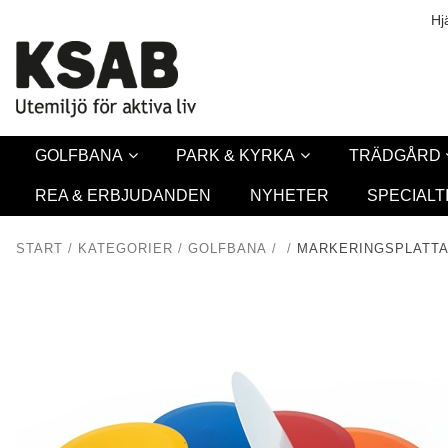
Säkerhet & Co
Hj
GOLFBANA
PARK & KYRKA
TRÄDGÅRD
REA & ERBJUDANDEN
NYHETER
SPECIALT
START
/
KATEGORIER
/
GOLFBANA
/
/
MARKERINGSPLATTA