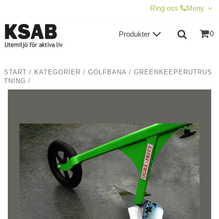
VISA VARUKORGEN
TILL KASSAN
Ring oss
Meny
0
Produkter
START
/
KATEGORIER
/
GOLFBANA
/
GREENKEEPERUTRUS
TNING
/