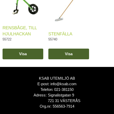
RENSBÅGE, TILL
HJULHACKAN
STENFÄLLA
55722
55740
Visa
Visa
KSAB UTEMILJÖ AB
E-post:
info@ksab.com
Telefon:
021-381150
Adress:
Signalistgatan 9
721 31 VÄSTERÅS
Org.nr:
556563-7914