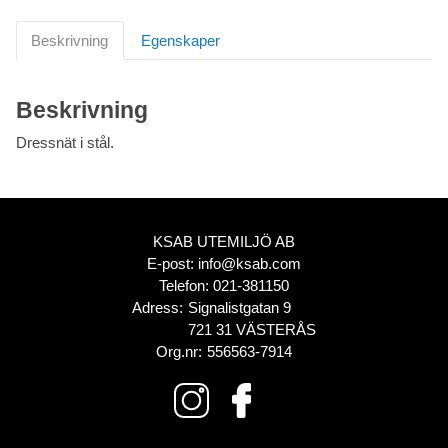
Beskrivning
Egenskaper
Beskrivning
Dressnät i stål.
KSAB UTEMILJÖ AB
E-post:
info@ksab.com
Telefon:
021-381150
Adress:
Signalistgatan 9
721 31 VÄSTERÅS
Org.nr:
556563-7914