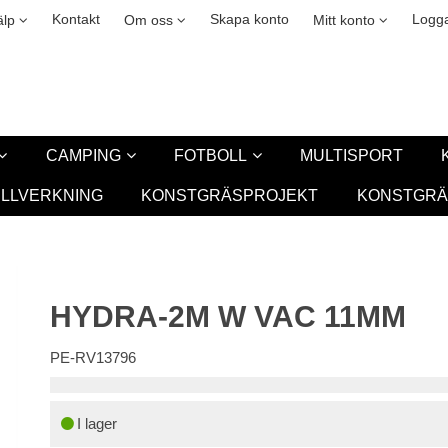
okies
Leasing
New
Kontakt
Skapa konto
Logga
älp
Om oss
Mitt konto
CAMPING
FOTBOLL
MULTISPORT
ILLVERKNING
KONSTGRÄSPROJEKT
KONSTGRÄ
HYDRA-2M W VAC 11MM
PE-RV13796
I lager