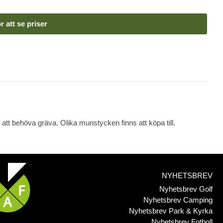
r att se priser
n att behöva gräva. Olika munstycken finns att köpa till.
NYHETSBREV
Nyhetsbrev Golf
Nyhetsbrev Camping
Nyhetsbrev Park & Kyrka
Nyhetsbrev Fotboll