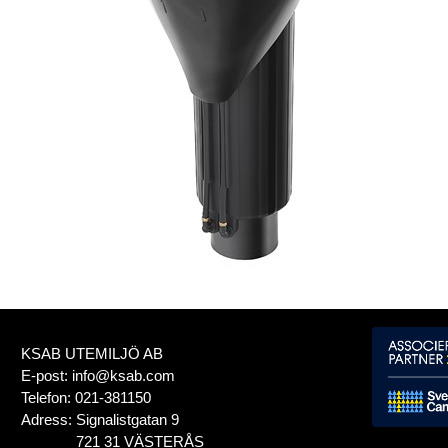
KSAB UTEMILJÖ AB
E-post:
info@ksab.com
Telefon:
021-381150
Adress:
Signalistgatan 9
721 31 VÄSTERÅS