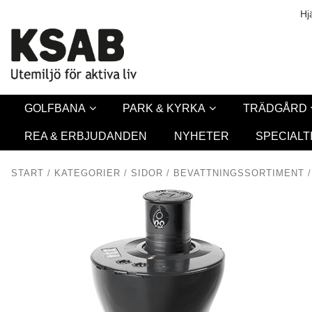
Säkerhet & Co
Hj
GOLFBANA
PARK & KYRKA
TRÄDGÅRD
REA & ERBJUDANDEN
NYHETER
SPECIALT
START
/
KATEGORIER
/
SIDOR
/
BEVATTNINGSSORTIMENT
/