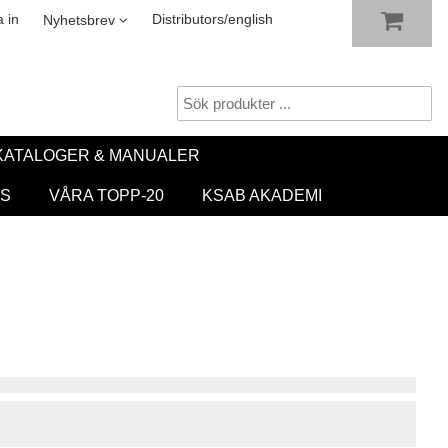
VISA VARUKORGEN
TILL KASSAN
sletter
 in
Distributors/english
Nyhetsbrev
KATALOGER & MANUALER
S
VÅRA TOPP-20
KSAB AKADEMI