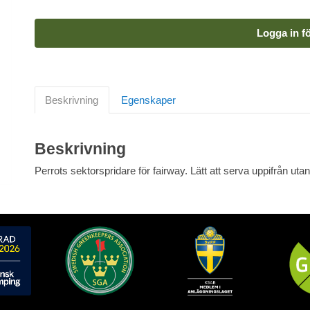
Logga in fö
Beskrivning
Egenskaper
Beskrivning
Perrots sektorspridare för fairway. Lätt att serva uppifrån uta