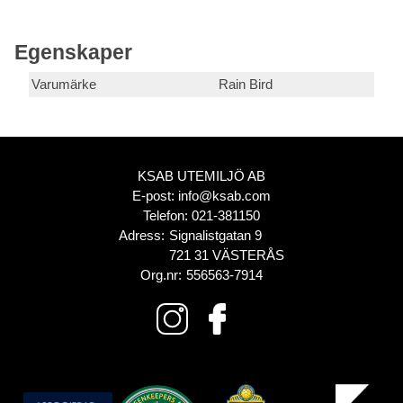
Egenskaper
Varumärke
Rain Bird
KSAB UTEMILJÖ AB
E-post:
info@ksab.com
Telefon:
021-381150
Adress:
Signalistgatan 9
721 31 VÄSTERÅS
Org.nr:
556563-7914