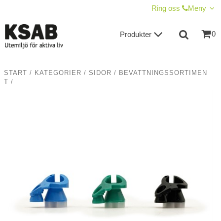
VISA VARUKORGEN
TILL KASSAN
Ring oss
Meny
0
Produkter
START
/
KATEGORIER
/
SIDOR
/
BEVATTNINGSSORTIMEN
T
/