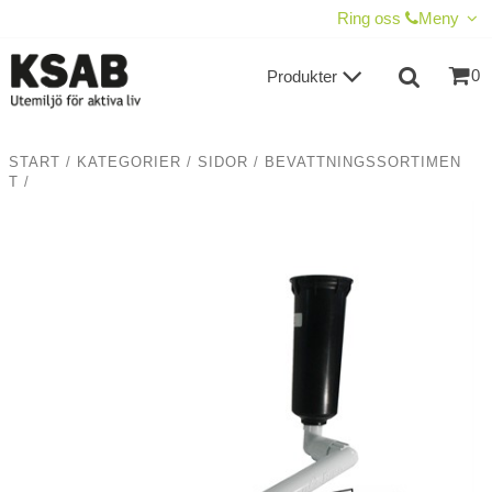
VISA VARUKORGEN
TILL KASSAN
Ring oss
Meny
0
Produkter
START
/
KATEGORIER
/
SIDOR
/
BEVATTNINGSSORTIMEN
T
/