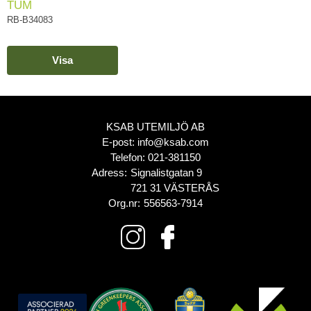
TUM
RB-B34083
Visa
KSAB UTEMILJÖ AB
E-post:
info@ksab.com
Telefon:
021-381150
Adress:
Signalistgatan 9
721 31 VÄSTERÅS
Org.nr:
556563-7914