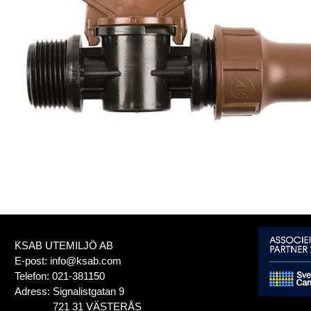
KSAB UTEMILJÖ AB
E-post:
info@ksab.com
Telefon:
021-381150
Adress:
Signalistgatan 9
721 31 VÄSTERÅS