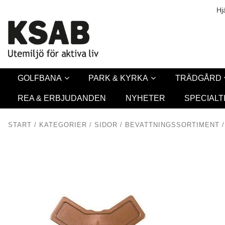
Säkerhet & Co
Hj
GOLFBANA
PARK & KYRKA
TRÄDGÅRD
REA & ERBJUDANDEN
NYHETER
SPECIALT
START
/
KATEGORIER
/
SIDOR
/
BEVATTNINGSSORTIMENT
/