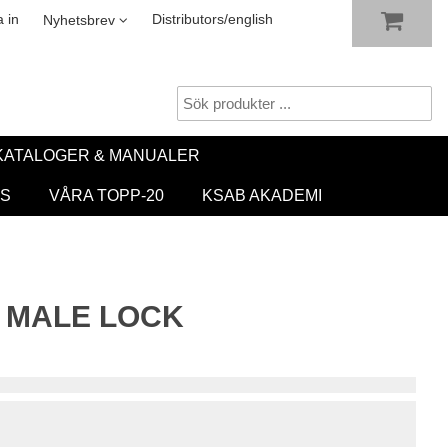
VISA VARUKORGEN
TILL KASSAN
sletter
 in
Distributors/english
Nyhetsbrev
KATALOGER & MANUALER
S
VÅRA TOPP-20
KSAB AKADEMI
4 MALE LOCK