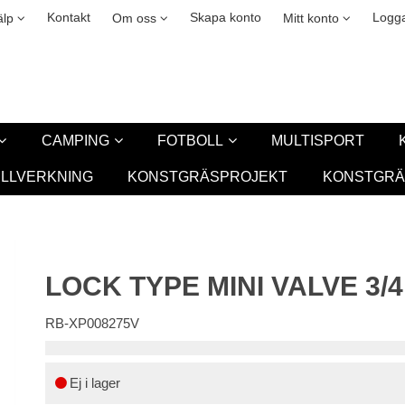
okies
Leasing
New
Kontakt
Skapa konto
Logga
älp
Om oss
Mitt konto
CAMPING
FOTBOLL
MULTISPORT
ILLVERKNING
KONSTGRÄSPROJEKT
KONSTGRÄ
LOCK TYPE MINI VALVE 3/
RB-XP008275V
Ej i lager