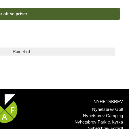
r att se priser
Rain Bird
NYHETSBREV
Nyhetsbrev Golf
Nyhetsbrev Camping
Nyhetsbrev Park & Kyrka
Nyhetsbrev Fotboll