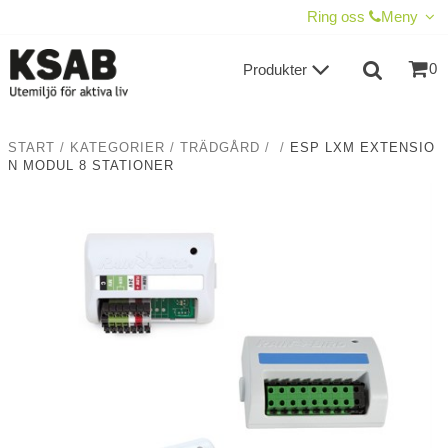
VISA VARUKORGEN
TILL KASSAN
Ring oss
Meny
0
Produkter
START
/
KATEGORIER
/
TRÄDGÅRD
/
/
ESP LXM EXTENSIO
N MODUL 8 STATIONER