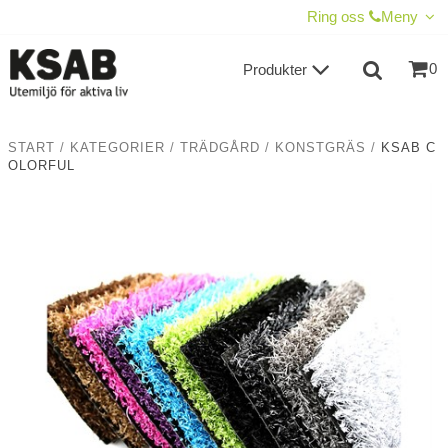
VISA VARUKORGEN
TILL KASSAN
Ring oss
Meny
0
Produkter
START
/
KATEGORIER
/
TRÄDGÅRD
/
KONSTGRÄS
/
KSAB C
OLORFUL