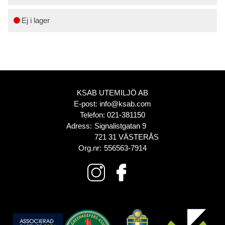
Ej i lager
KSAB UTEMILJÖ AB
E-post:
info@ksab.com
Telefon:
021-381150
Adress:
Signalistgatan 9
721 31 VÄSTERÅS
Org.nr:
556563-7914