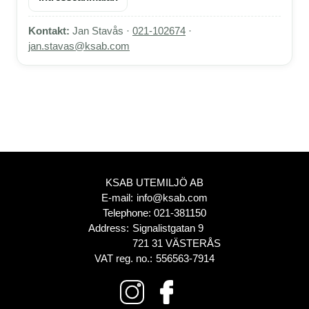
Kontakt:
Jan Stavås ·
021-102674
·
jan.stavas@ksab.com
KSAB UTEMILJÖ AB
E-mail:
info@ksab.com
Telephone:
021-381150
Address:
Signalistgatan 9
721 31 VÄSTERÅS
VAT reg. no.:
556563-7914