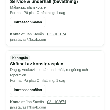
Service & underhåll (bevattning)
Målgrupp: planskötare
Format: På plats
Omfattning: 1 dag
Intresseanmälan
Kontakt:
Jan Stavås ·
021-102674
·
jan.stavas@ksab.com
Konstgräs
Skötsel av konstgräsplan
Daglig, veckovis och årsunderhåll, rengöring och
reparation
Format: På plats
Omfattning: 1 dag
Intresseanmälan
Kontakt:
Jan Stavås ·
021-102674
·
jan.stavas@ksab.com