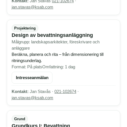
Kontakt:
Jan Stavås
021-102674
·
jan.stavas@ksab.com
Projektering
Design av bevattningsanläggning
Målgrupp: landskapsarkitekter, föreskrivare och
anläggare
Beräkna, planera och rita – från dimensionering till
ritningsunderlag.
Format: På plats
Omfattning: 1 dag
Intresseanmälan
Kontakt:
Jan Stavås ·
021-102674
·
jan.stavas@ksab.com
Grund
Grundkurs I: Bevattning