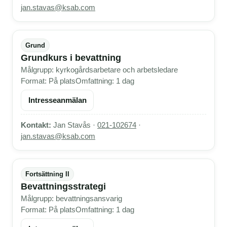
jan.stavas@ksab.com
Grund
Grundkurs i bevattning
Målgrupp: kyrkogårdsarbetare och arbetsledare
Format: På plats
Omfattning: 1 dag
Intresseanmälan
Kontakt:
Jan Stavås ·
021-102674
·
jan.stavas@ksab.com
Fortsättning II
Bevattningsstrategi
Målgrupp: bevattningsansvarig
Format: På plats
Omfattning: 1 dag