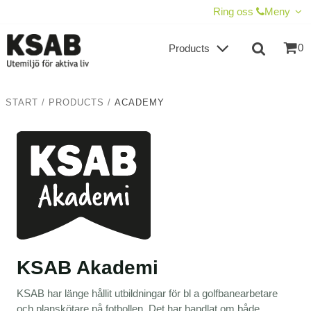
SHOW SHOPPING CART
CHECKOUT
Ring oss
Meny
0
Products
START
/
PRODUCTS
/
ACADEMY
KSAB Akademi
KSAB har länge hållit utbildningar för bl a golfbanearbetare
och planskötare på fotbollen. Det har handlat om både