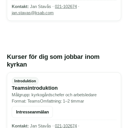
Kontakt:
Jan Stavås ·
021-102674
·
jan.stavas@ksab.com
Kurser för dig som jobbar inom
kyrkan
Introduktion
Teamsintroduktion
Målgrupp: kyrkogårdschefer och arbetsledare
Format: Teams
Omfattning: 1–2 timmar
Intresseanmälan
Kontakt:
Jan Stavås ·
021-102674
·