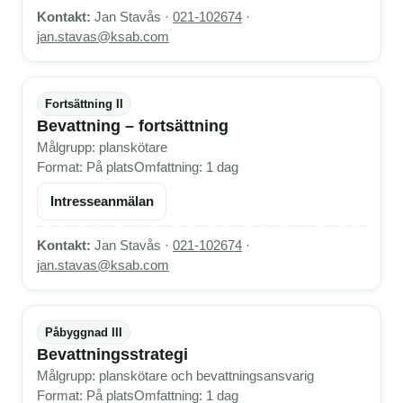
Kontakt:
Jan Stavås ·
021-102674
·
jan.stavas@ksab.com
Fortsättning II
Bevattning – fortsättning
Målgrupp: planskötare
Format: På plats
Omfattning: 1 dag
Intresseanmälan
Kontakt:
Jan Stavås ·
021-102674
·
jan.stavas@ksab.com
Påbyggnad III
Bevattningsstrategi
Målgrupp: planskötare och bevattningsansvarig
Format: På plats
Omfattning: 1 dag