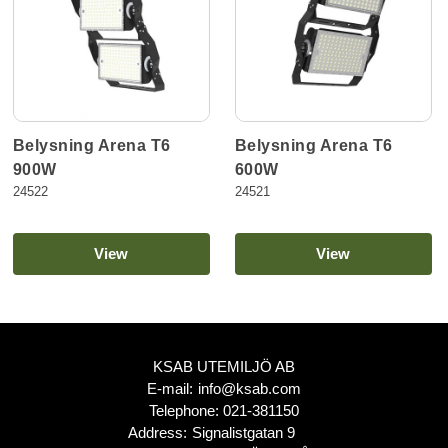
Belysning Arena T6
Belysning Arena T6
900W
600W
24522
24521
View
View
KSAB UTEMILJÖ AB
E-mail:
info@ksab.com
Telephone:
021-381150
Address:
Signalistgatan 9