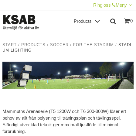
SHOW SHOPPING CART
CHECKOUT
Ring oss
Meny
0
Products
START
/
PRODUCTS
/
SOCCER
/
FOR THE STADIUM
/
STADI
UM LIGHTING
Mammuths Arenaserie (T5 1200W och T6 300-900W) löser ert
behov av allt från belysning till träningsplan och tävlingsspel.
Ständigt utvecklad teknik ger maximalt ljusflöde till minimal
förbrukning.