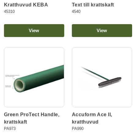
Kratthuvud KEBA
Text till krattskaft
45310
4540
View
View
Green ProTect Handle,
Accuform Ace II,
krattskaft
kratthuvud
PA973
PA990