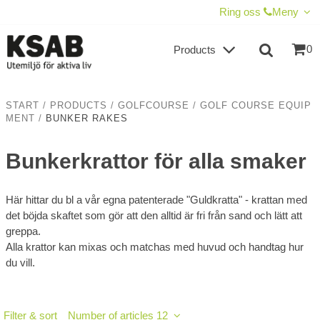
SHOW SHOPPING CART
CHECKOUT
Ring oss
Meny
0
Products
START
/
PRODUCTS
/
GOLFCOURSE
/
GOLF COURSE EQUIP
MENT
/
BUNKER RAKES
Bunkerkrattor för alla smaker
Här hittar du bl a vår egna patenterade "Guldkratta" - krattan med
det böjda skaftet som gör att den alltid är fri från sand och lätt att
greppa.
Alla krattor kan mixas och matchas med huvud och handtag hur
du vill.
Filter & sort
Number of articles 12