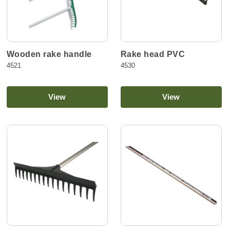
Wooden rake handle
Rake head PVC
4521
4530
View
View