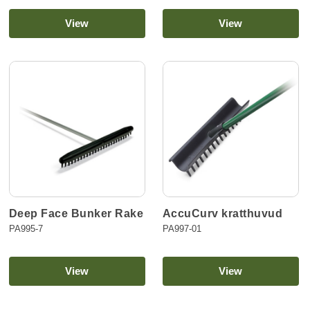
View
View
Deep Face Bunker Rake
AccuCurv kratthuvud
PA995-7
PA997-01
View
View