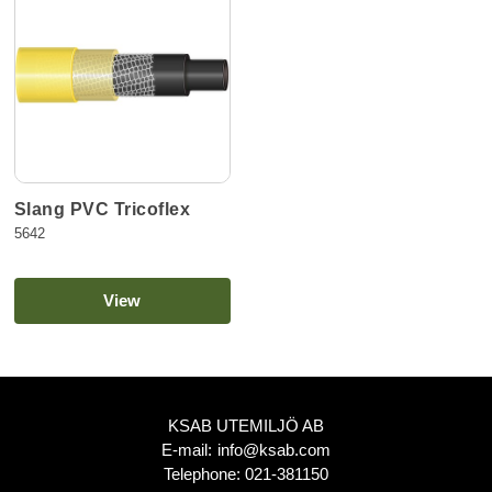
Slang PVC Tricoflex
5642
View
KSAB UTEMILJÖ AB
E-mail:
info@ksab.com
Telephone:
021-381150