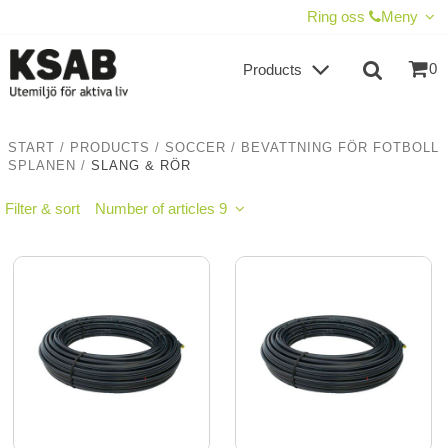
SHOW SHOPPING CART
CHECKOUT
Ring oss
Meny
0
Products
START
/
PRODUCTS
/
SOCCER
/
BEVATTNING FÖR FOTBOLL
SPLANEN
/
SLANG & RÖR
Filter & sort
Number of articles 9