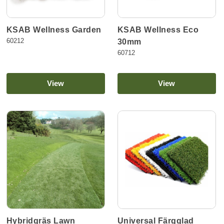
KSAB Wellness Eco
KSAB Wellness Garden
60212
30mm
60712
View
View
Hybridgräs Lawn
Universal Färgglad