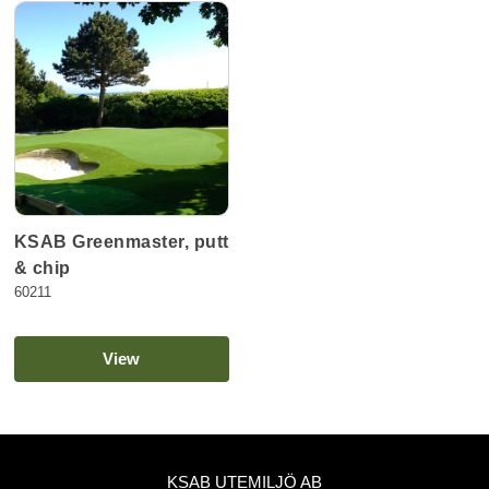
KSAB Greenmaster, putt
& chip
60211
View
KSAB UTEMILJÖ AB