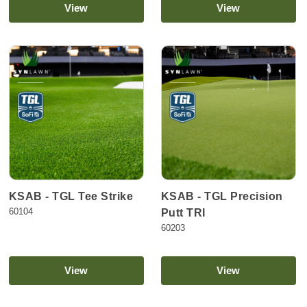
View
View
KSAB - TGL Tee Strike
KSAB - TGL Precision
60104
Putt TRI
60203
View
View