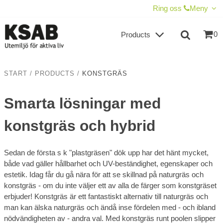
SHOW SHOPPING CART
CHECKOUT
Ring oss
Meny
0
Products
START
/
PRODUCTS
/
KONSTGRÄS
Smarta lösningar med
konstgräs och hybrid
Sedan de första s k "plastgräsen" dök upp har det hänt mycket,
både vad gäller hållbarhet och UV-beständighet, egenskaper och
estetik. Idag får du gå nära för att se skillnad på naturgräs och
konstgräs - om du inte väljer ett av alla de färger som konstgräset
erbjuder! Konstgräs är ett fantastiskt alternativ till naturgräs och
man kan älska naturgräs och ändå inse fördelen med - och ibland
nödvändigheten av - andra val. Med konstgräs runt poolen slipper