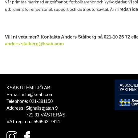
Vår primära marknad är golfbanor, fotbollsarenor och kyrkogårdar. Vi sö
redan id
utbildning för er personal, support och distributörsavtal. Är ni
Vill ni veta mer? Kontakta Anders Stålberg på 021-10 26 72 ell
anders.stalberg@ksab.com
KSAB UTEMILJÖ AB
E-mail:
info@ksab.com
Telephone:
021-381150
Address:
Signalistgatan 9
721 31 VÄSTERÅS
VAT reg. no.:
556563-7914