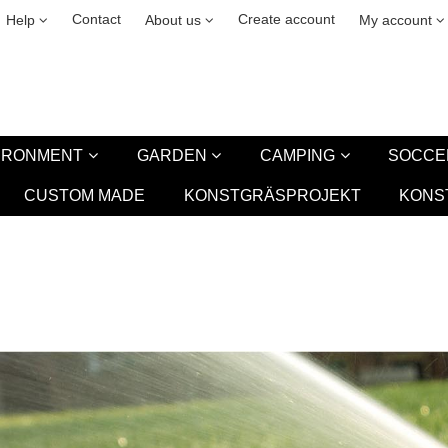
& cookies
Leasing
New
Contact
Create account
Help
About us
My account
VIRONMENT
GARDEN
CAMPING
SOCCE
CUSTOM MADE
KONSTGRÄSPROJEKT
KONS