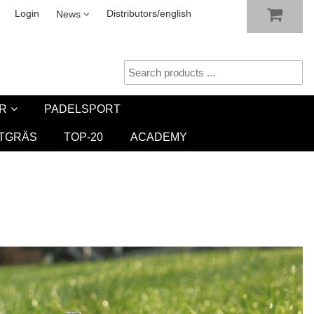
SHOW SHOPPING CART
CHECKOUT
sletter
Login
Distributors/english
News
R
PADELSPORT
TGRÄS
TOP-20
ACADEMY