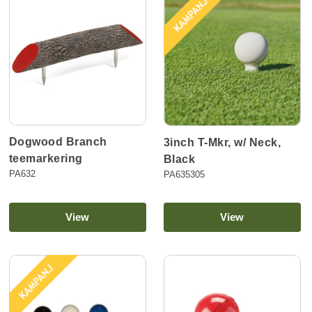
Dogwood Branch
3inch T-Mkr, w/ Neck,
teemarkering
Black
PA632
PA635305
View
View