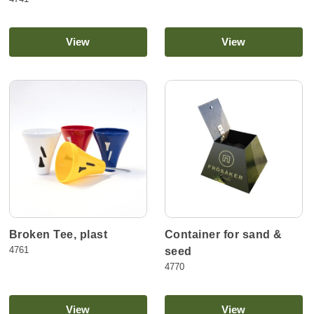
View
View
Broken Tee, plast
Container for sand &
4761
seed
4770
View
View