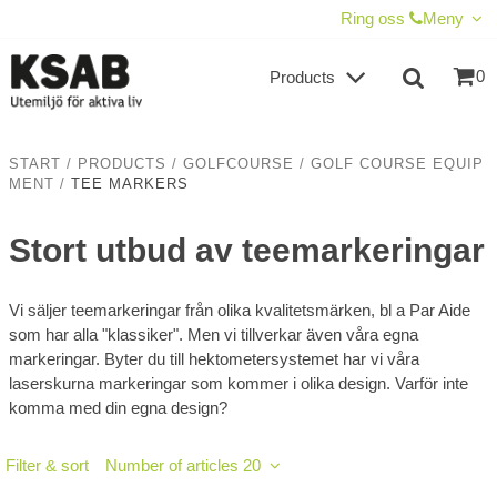
SHOW SHOPPING CART
CHECKOUT
Ring oss
Meny
0
Products
START
/
PRODUCTS
/
GOLFCOURSE
/
GOLF COURSE EQUIP
MENT
/
TEE MARKERS
Stort utbud av teemarkeringar
Vi säljer teemarkeringar från olika kvalitetsmärken, bl a Par Aide
som har alla "klassiker". Men vi tillverkar även våra egna
markeringar. Byter du till hektometersystemet har vi våra
laserskurna markeringar som kommer i olika design. Varför inte
komma med din egna design?
Filter & sort
Number of articles 20