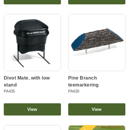
Divot Mate, with low
Pine Branch
stand
teemarkering
PA435
PA630
View
View