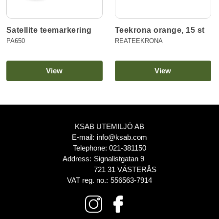
Satellite teemarkering
Teekrona orange, 15 st
PA650
REATEEKRONA
View
View
KSAB UTEMILJÖ AB
E-mail:
info@ksab.com
Telephone:
021-381150
Address:
Signalistgatan 9
721 31 VÄSTERÅS
VAT reg. no.:
556563-7914