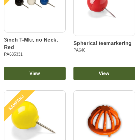
3inch T-Mkr, no Neck,
Spherical teemarkering
Red
PA640
PA635331
View
View