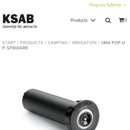
SHOW SHOPPING CART
CHECKOUT
Ring oss
Meny
0
Products
START
/
PRODUCTS
/
CAMPING
/
IRRIGATION
/
1804 POP-U
P-SPRIDARE