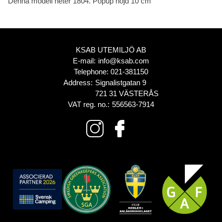
Denna modell heter 1804. Popup höjd 10 cm
KSAB UTEMILJÖ AB
E-mail:
info@ksab.com
Telephone:
021-381150
Address:
Signalistgatan 9
721 31 VÄSTERÅS
VAT reg. no.:
556563-7914