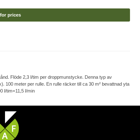
for prices
. Flöde 2,3 l/tim per droppmunstycke. Denna typ av
. 100 meter per rulle. En rulle räcker till ca 30 m² bevattnad yta
 l/tim=11,5 l/min