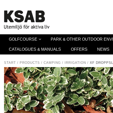
Security 
GOLFCOURSE
PARK & OTHER OUTDOOR EN
CATALOGUES & MANUALS
OFFERS
NEWS
START
/
PRODUCTS
/
CAMPING
/
IRRIGATION
/
XF DROPPSL