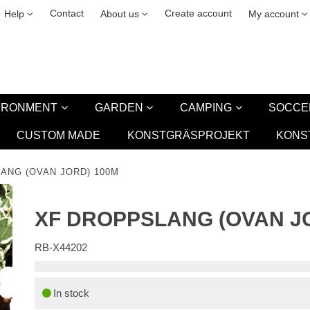
& cookies
Leasing
New
Contact
Create account
Help
About us
My account
VIRONMENT
GARDEN
CAMPING
SOCCE
CUSTOM MADE
KONSTGRÄSPROJEKT
KONS
ANG (OVAN JORD) 100M
XF DROPPSLANG (OVAN J
RB-X44202
In stock