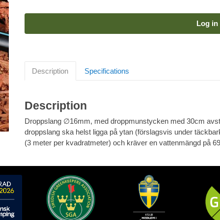
Log in 
Description
Specifications
Description
Droppslang ∅16mm, med droppmunstycken med 30cm avstånd
droppslang ska helst ligga på ytan (förslagsvis under täckbark)
(3 meter per kvadratmeter) och kräver en vattenmängd på 690