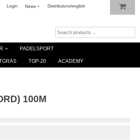
SHOW SHOPPING CART
CHECKOUT
sletter
Login
Distributors/english
News
R
PADELSPORT
TGRÄS
TOP-20
ACADEMY
ORD) 100M