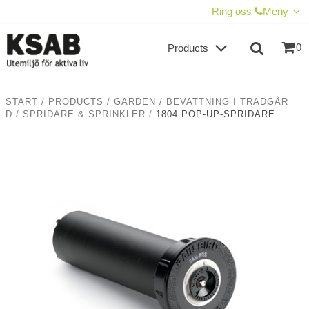
SHOW SHOPPING CART
CHECKOUT
Ring oss
Meny
0
Products
START
/
PRODUCTS
/
GARDEN
/
BEVATTNING I TRÄDGÅR
D
/
SPRIDARE & SPRINKLER
/
1804 POP-UP-SPRIDARE