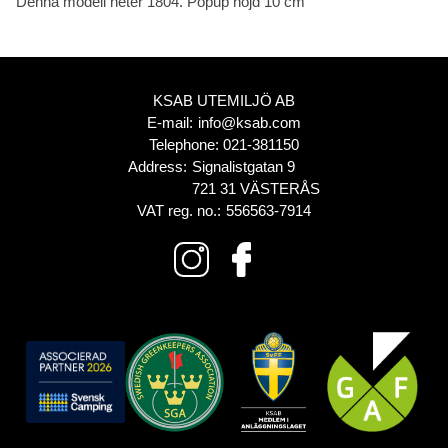
Denna modell heter 1804. Popup höjd 10 cm
KSAB UTEMILJÖ AB
E-mail:
info@ksab.com
Telephone:
021-381150
Address:
Signalistgatan 9
721 31 VÄSTERÅS
VAT reg. no.:
556563-7914