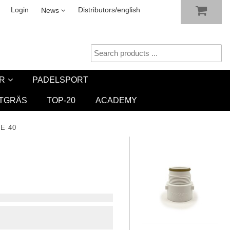
SHOW SHOPPING CART
CHECKOUT
sletter
Login
Distributors/english
News
R
PADELSPORT
TGRÄS
TOP-20
ACADEMY
E 40