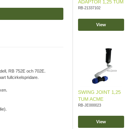
ADAPTOR 1,25 TUM
RB-21337102
View
odell, RB 752E och 702E.
t fullcirkelspridare.
ken.
SWING JOINT 1,25
TUM ACME
RB-JE000023
ie).
View