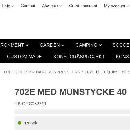
& cookies
Leasing
New
Contact
Create account
Help
About us
My account
VIRONMENT
GARDEN
CAMPING
SOCCE
CUSTOM MADE
KONSTGRÄSPROJEKT
KONS
TION
/
GOLFSPRIDARE & SPRINKLERS
/
702E MED MUNSTYCK
702E MED MUNSTYCKE 40
RB-GRC062740
In stock