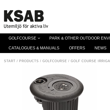
Security 
GOLFCOURSE
PARK & OTHER OUTDOOR EN
CATALOGUES & MANUALS
OFFERS
NEWS
START
/
PRODUCTS
/
GOLFCOURSE
/
GOLF COURSE IRRIGA