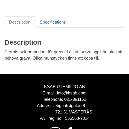
Description
Specifications
Description
Perrots sektorspridare för green. Lätt att serva uppifrån utan att
behöva gräva. Olika munstycken finns att köpa till.
KSAB UTEMILJÖ AB
E-mail:
info@ksab.com
Telephone:
021-381150
Address:
Signalistgatan 9
721 31 VÄSTERÅS
VAT reg. no.:
556563-7914