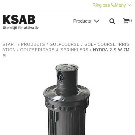
SHOW SHOPPING CART
CHECKOUT
Ring oss
Meny
0
Products
START
/
PRODUCTS
/
GOLFCOURSE
/
GOLF COURSE IRRIG
ATION
/
GOLFSPRIDARE & SPRINKLERS
/
HYDRA-2 S W 7M
M