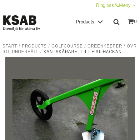
SHOW SHOPPING CART
CHECKOUT
Ring oss
Meny
0
Products
START
/
PRODUCTS
/
GOLFCOURSE
/
GREENKEEPER
/
ÖVR
IGT UNDERHÅLL
/
KANTSKÄRARE, TILL HJULHACKAN