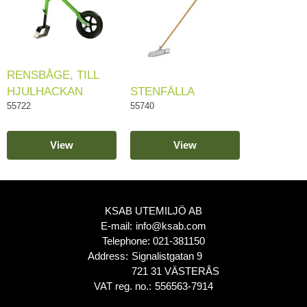
RENSBÅGE, TILL
HJULHACKAN
STENFÄLLA
55722
55740
View
View
KSAB UTEMILJÖ AB
E-mail:
info@ksab.com
Telephone:
021-381150
Address:
Signalistgatan 9
721 31 VÄSTERÅS
VAT reg. no.:
556563-7914