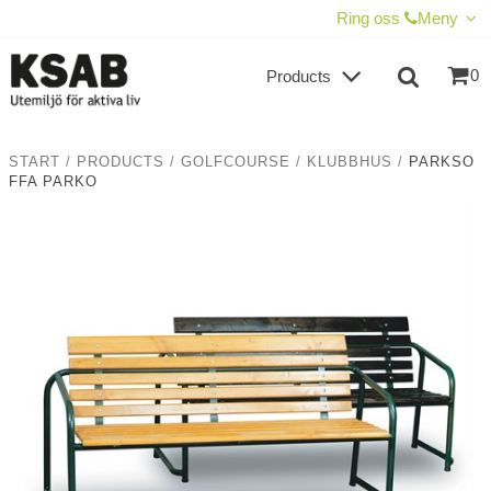
SHOW SHOPPING CART
CHECKOUT
Ring oss
Meny
0
Products
START
/
PRODUCTS
/
GOLFCOURSE
/
KLUBBHUS
/
PARKSO
FFA PARKO