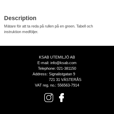
Description
Mätare för att ta reda på rullen på en green. Tabell och
instruktion medföljer.
KSAB UTEMILJÖ AB
E-mail:
info@ksab.com
Telephone:
021-381150
Address:
Signalistgatan 9
721 31 VÄSTERÅS
VAT reg. no.:
556563-7914