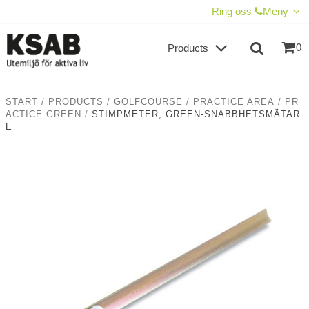
SHOW SHOPPING CART
CHECKOUT
Ring oss
Meny
0
Products
START
/
PRODUCTS
/
GOLFCOURSE
/
PRACTICE AREA
/
PR
ACTICE GREEN
/
STIMPMETER, GREEN-SNABBHETSMÄTAR
E