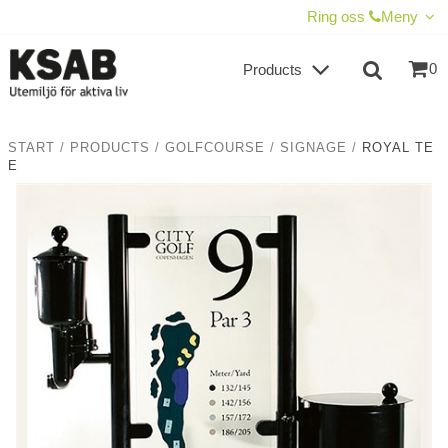
SHOW SHOPPING CART
CHECKOUT
Ring oss
Meny
0
Products
START
/
PRODUCTS
/
GOLFCOURSE
/
SIGNAGE
/
ROYAL TE
E