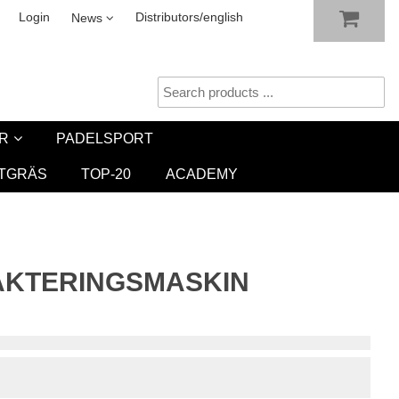
SHOW SHOPPING CART
CHECKOUT
sletter
Login
Distributors/english
News
R
PADELSPORT
TGRÄS
TOP-20
ACADEMY
AKTERINGSMASKIN