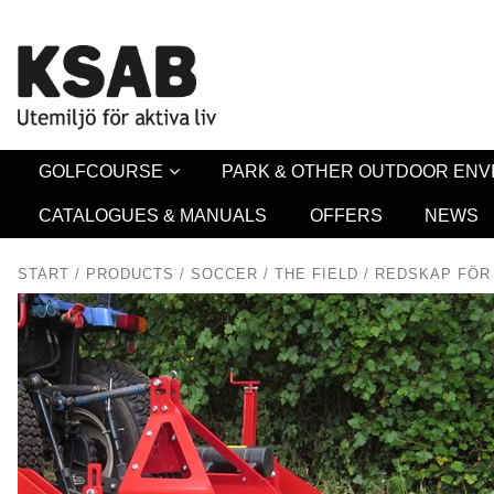
Security 
GOLFCOURSE
PARK & OTHER OUTDOOR EN
CATALOGUES & MANUALS
OFFERS
NEWS
START
/
PRODUCTS
/
SOCCER
/
THE FIELD
/
REDSKAP FÖR