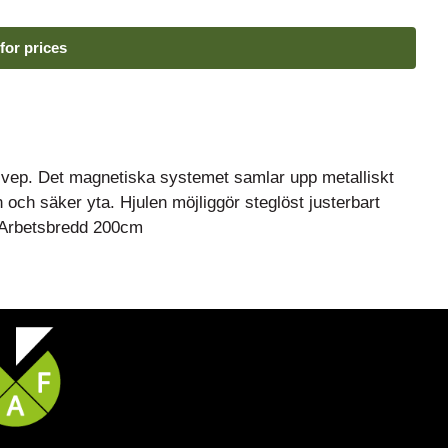
for prices
svep. Det magnetiska systemet samlar upp metalliskt
ch säker yta. Hjulen möjliggör steglöst justerbart
a. Arbetsbredd 200cm