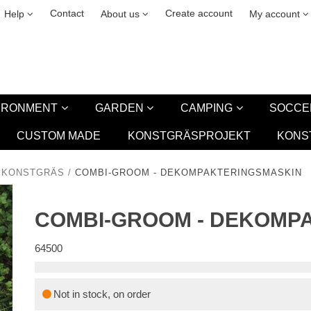
& cookies
Leasing
New
Contact
Create account
Help
About us
My account
VIRONMENT
GARDEN
CAMPING
SOCCE
CUSTOM MADE
KONSTGRÄSPROJEKT
KONS
 KONSTGRÄS
/
COMBI-GROOM - DEKOMPAKTERINGSMASKIN
COMBI-GROOM - DEKOMP
64500
Not in stock, on order