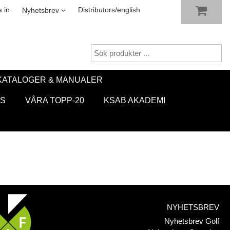
VISA VARUKORGEN
TILL KASSAN
sletter
 in
Distributors/english
Nyhetsbrev
KATALOGER & MANUALER
S
VÅRA TOPP-20
KSAB AKADEMI
NYHETSBREV
Nyhetsbrev Golf