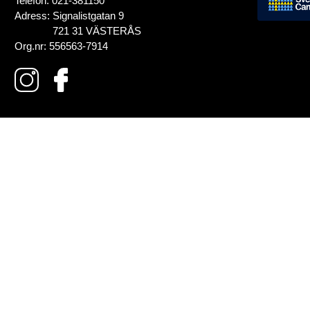
Telefon:
021-381150
Adress:
Signalistgatan 9
721 31 VÄSTERÅS
Org.nr:
556563-7914