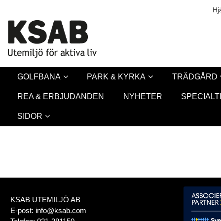
Säkerhet & Co
Hj
GOLFBANA
PARK & KYRKA
TRÄDGÅRD
REA & ERBJUDANDEN
NYHETER
SPECIALT
SIDOR
KSAB UTEMILJÖ AB
E-post:
info@ksab.com