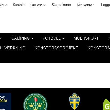
okies
Leasing
New
Kontakt
Skapa konto
Logga
älp
Om oss
Mitt konto
CAMPING
FOTBOLL
MULTISPORT
ILLVERKNING
KONSTGRÄSPROJEKT
KONSTGRÄ